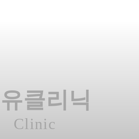
온유클리닉
Clinic