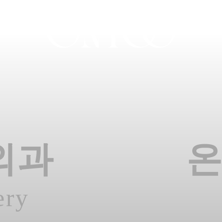
외과
ery