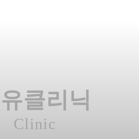
온유클리닉
Clinic