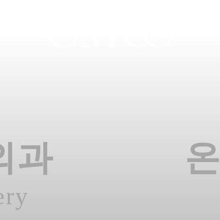
외과
ery