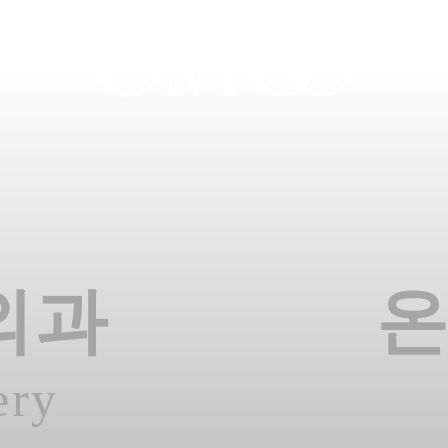
외과
ery