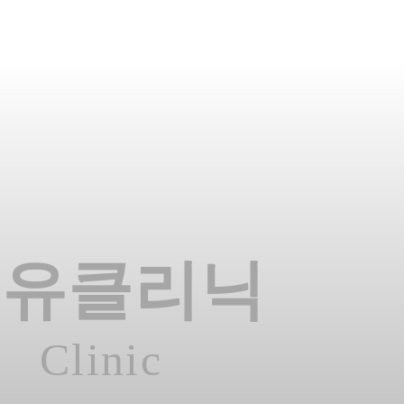
온유클리닉
Clinic