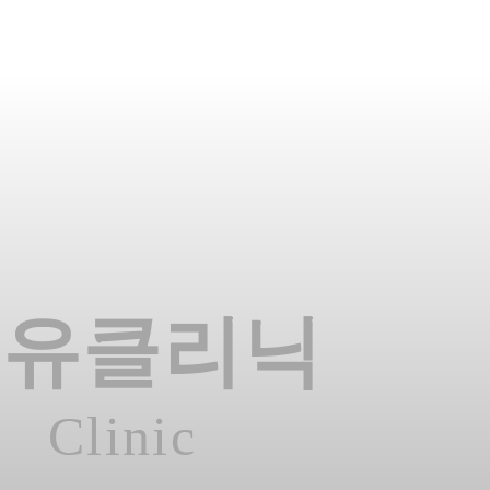
온유클리닉
Clinic