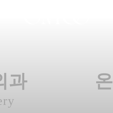
외과
ery