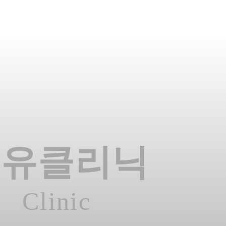
온유클리닉
Clinic