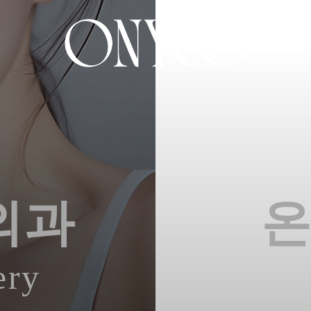
외과
ery