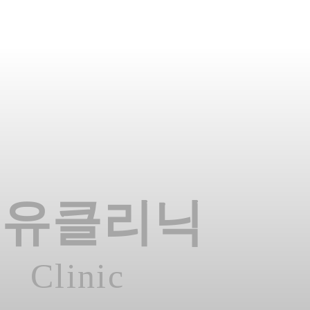
온유클리닉
Clinic