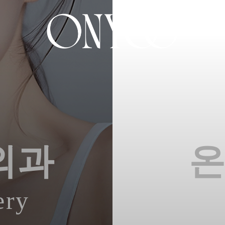
외과
ery