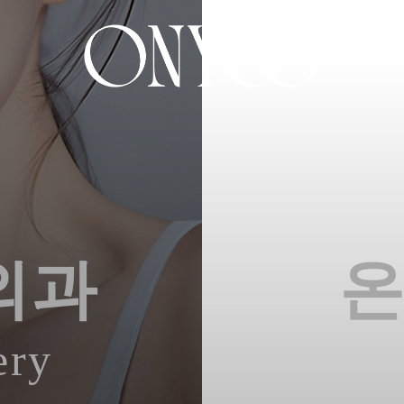
외과
ery