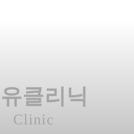
온유클리닉
Clinic