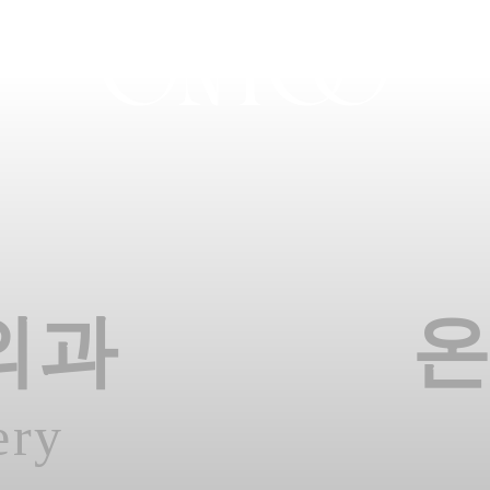
외과
ery