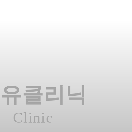
온유클리닉
Clinic