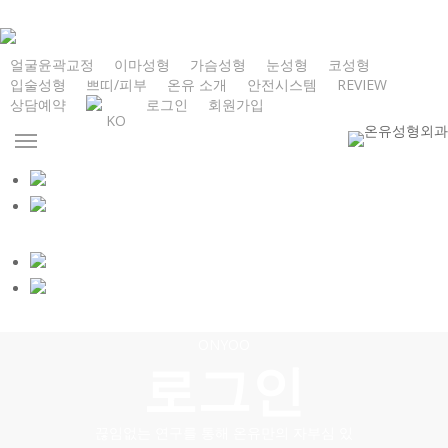
Skip
to
main
얼굴윤곽교정
이마성형
가슴성형
눈성형
코성형
입술성형
쁘띠/피부
온유 소개
안전시스템
REVIEW
content
상담예약
로그인
회원가입
KO
Menu
ONYOO
로그인
끊임없는 연구를 통해 온유만의 자부심 있