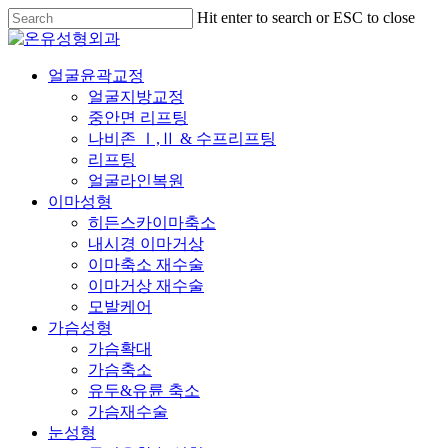
Skip
Hit enter to search or ESC to close
to
Close
main
Search
content
Menu
얼굴윤곽교정
얼굴지방교정
중안면 리프팅
나비존 Ⅰ,Ⅱ & 수프리프팅
리프팅
얼굴라인복원
이마성형
히든스카이마축소
내시경 이마거상
이마축소 재수술
이마거상 재수술
모발케어
가슴성형
가슴확대
가슴축소
유두&유륜 축소
가슴재수술
눈성형