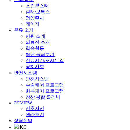
스킨부스터
필러/보톡스
영양주사
레이저
온유 소개
병원 소개
의료진 소개
학술활동
병원 둘러보기
진료시간/오시는길
공지사항
안전시스템
안전시스템
수술케어 프로그램
회복케어 프로그램
창상 봉합 클리닉
REVIEW
전후사진
셀카후기
상담예약
KO