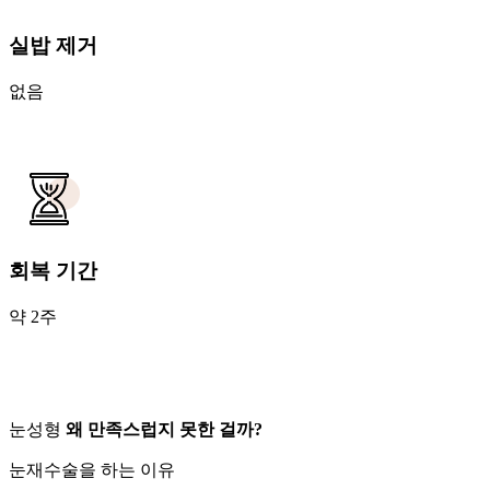
실밥 제거
없음
회복 기간
약 2주
눈성형
왜 만족스럽지 못한 걸까?
눈재수술을 하는 이유