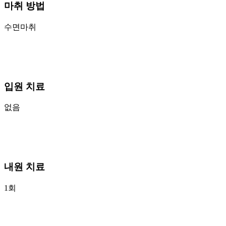
마취 방법
수면마취
입원 치료
없음
내원 치료
1회