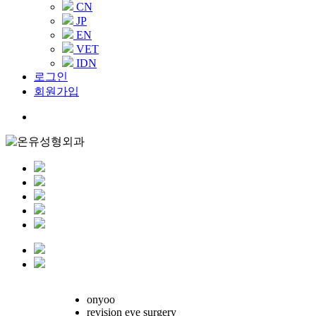
CN
JP
EN
VET
IDN
로그인
회원가입
Menu
onyoo
revision eye surgery