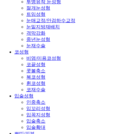
투명유착 눈성형
절개눈성형
트임성형
눈매교정/안검하수교정
눈밑지방재배치
격막강화
중년눈성형
눈재수술
코성형
비염/미용코성형
코끝성형
콧볼축소
복코성형
휜코성형
코재수술
입술성형
인중축소
입꼬리성형
입꼭지성형
입술축소
입술확대
쁘띠/피부