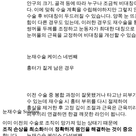
안구의 크기, 골격 등에 따라 누구나 조금씩 비대칭
다. 이에 맞춰 수술 계획을 수립해야하지만 그렇지 
수술 후 비대칭이 두드러질 수 있습니다. 양쪽 눈 
힘이 다른 경우도 있는데, 이러한 경우도 재수술을 
쌍꺼풀 두께를 조정
하고
눈동자가 최대한 대칭으로
눈꺼풀의 근육을 교정
하여 비대칭을 개선할 수 있습
눈재수술 케이스 네번째
흉터가 짙게 남은 경우
이전 수술 중 봉합 과정이 잘못됐거나 타고난 피부
수 있는데
재수술 시 흉터 부위를 다시 절제하여
흉살을 제거
한 후
고정 깊이 조절과 근육은 근육끼리
눈재수술 Solution
피부끼리 연결
하면
한결 깨끗한 라인
이 됩니다.
이미 이전의 수술로 조직이 망가져 있는 상태기 때문에
조직 손상을 최소화
하여
정확하게 원인을 해결하는 것이 중요
눈재수술 케이스 다섯번째
합니다.