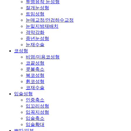
투명유착 눈성형
절개눈성형
트임성형
눈매교정/안검하수교정
눈밑지방재배치
격막강화
중년눈성형
눈재수술
코성형
비염/미용코성형
코끝성형
콧볼축소
복코성형
휜코성형
코재수술
입술성형
인중축소
입꼬리성형
입꼭지성형
입술축소
입술확대
쁘띠/피부