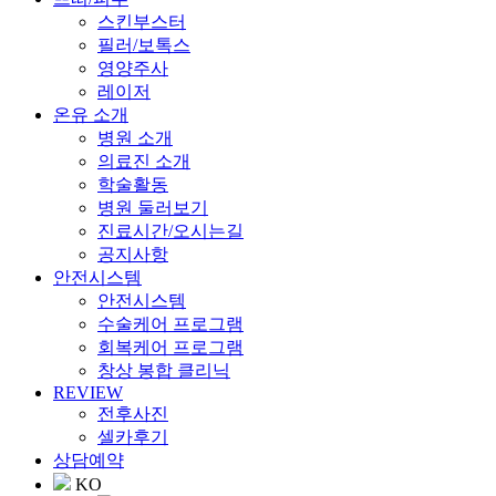
스킨부스터
필러/보톡스
영양주사
레이저
온유 소개
병원 소개
의료진 소개
학술활동
병원 둘러보기
진료시간/오시는길
공지사항
안전시스템
안전시스템
수술케어 프로그램
회복케어 프로그램
창상 봉합 클리닉
REVIEW
전후사진
셀카후기
상담예약
KO