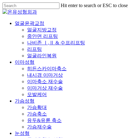
Skip
Hit enter to search or ESC to close
to
Close
main
Search
content
Menu
얼굴윤곽교정
얼굴지방교정
중안면 리프팅
나비존 Ⅰ,Ⅱ & 수프리프팅
리프팅
얼굴라인복원
이마성형
히든스카이마축소
내시경 이마거상
이마축소 재수술
이마거상 재수술
모발케어
가슴성형
가슴확대
가슴축소
유두&유륜 축소
가슴재수술
눈성형