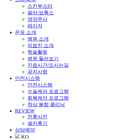
스킨부스터
필러/보톡스
영양주사
레이저
온유 소개
병원 소개
의료진 소개
학술활동
병원 둘러보기
진료시간/오시는길
공지사항
안전시스템
안전시스템
수술케어 프로그램
회복케어 프로그램
창상 봉합 클리닉
REVIEW
전후사진
셀카후기
상담예약
KO