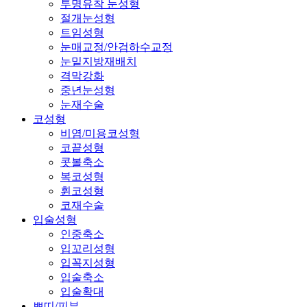
투명유착 눈성형
절개눈성형
트임성형
눈매교정/안검하수교정
눈밑지방재배치
격막강화
중년눈성형
눈재수술
코성형
비염/미용코성형
코끝성형
콧볼축소
복코성형
휜코성형
코재수술
입술성형
인중축소
입꼬리성형
입꼭지성형
입술축소
입술확대
쁘띠/피부