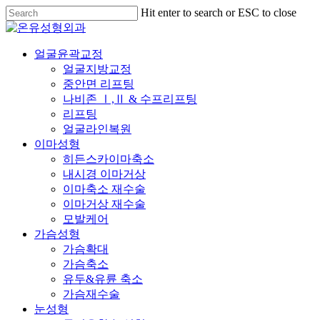
Skip
Hit enter to search or ESC to close
to
Close
main
Search
content
Menu
얼굴윤곽교정
얼굴지방교정
중안면 리프팅
나비존 Ⅰ,Ⅱ & 수프리프팅
리프팅
얼굴라인복원
이마성형
히든스카이마축소
내시경 이마거상
이마축소 재수술
이마거상 재수술
모발케어
가슴성형
가슴확대
가슴축소
유두&유륜 축소
가슴재수술
눈성형