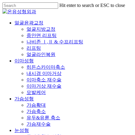
Skip
Hit enter to search or ESC to close
to
Close
main
Search
content
Menu
얼굴윤곽교정
얼굴지방교정
중안면 리프팅
나비존 Ⅰ,Ⅱ & 수프리프팅
리프팅
얼굴라인복원
이마성형
히든스카이마축소
내시경 이마거상
이마축소 재수술
이마거상 재수술
모발케어
가슴성형
가슴확대
가슴축소
유두&유륜 축소
가슴재수술
눈성형