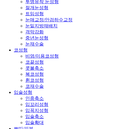
투명유착 눈성형
절개눈성형
트임성형
눈매교정/안검하수교정
눈밑지방재배치
격막강화
중년눈성형
눈재수술
코성형
비염/미용코성형
코끝성형
콧볼축소
복코성형
휜코성형
코재수술
입술성형
인중축소
입꼬리성형
입꼭지성형
입술축소
입술확대
쁘띠/피부