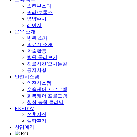
스킨부스터
필러/보톡스
영양주사
레이저
온유 소개
병원 소개
의료진 소개
학술활동
병원 둘러보기
진료시간/오시는길
공지사항
안전시스템
안전시스템
수술케어 프로그램
회복케어 프로그램
창상 봉합 클리닉
REVIEW
전후사진
셀카후기
상담예약
KO