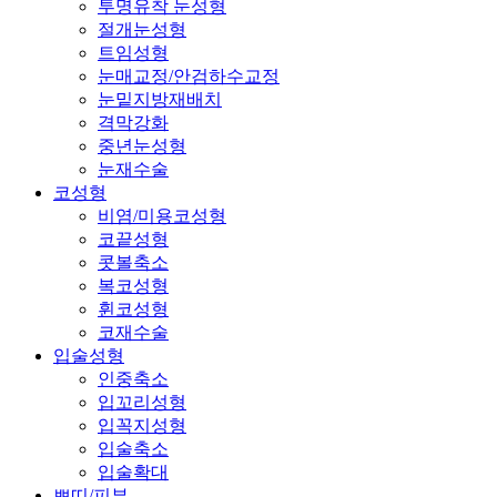
투명유착 눈성형
절개눈성형
트임성형
눈매교정/안검하수교정
눈밑지방재배치
격막강화
중년눈성형
눈재수술
코성형
비염/미용코성형
코끝성형
콧볼축소
복코성형
휜코성형
코재수술
입술성형
인중축소
입꼬리성형
입꼭지성형
입술축소
입술확대
쁘띠/피부