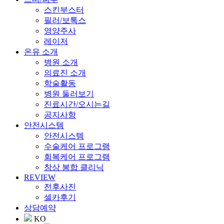
스킨부스터
필러/보톡스
영양주사
레이저
온유 소개
병원 소개
의료진 소개
학술활동
병원 둘러보기
진료시간/오시는길
공지사항
안전시스템
안전시스템
수술케어 프로그램
회복케어 프로그램
창상 봉합 클리닉
REVIEW
전후사진
셀카후기
상담예약
KO