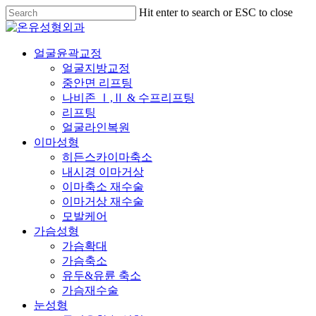
Skip
Hit enter to search or ESC to close
to
Close
main
Search
content
Menu
얼굴윤곽교정
얼굴지방교정
중안면 리프팅
나비존 Ⅰ,Ⅱ & 수프리프팅
리프팅
얼굴라인복원
이마성형
히든스카이마축소
내시경 이마거상
이마축소 재수술
이마거상 재수술
모발케어
가슴성형
가슴확대
가슴축소
유두&유륜 축소
가슴재수술
눈성형