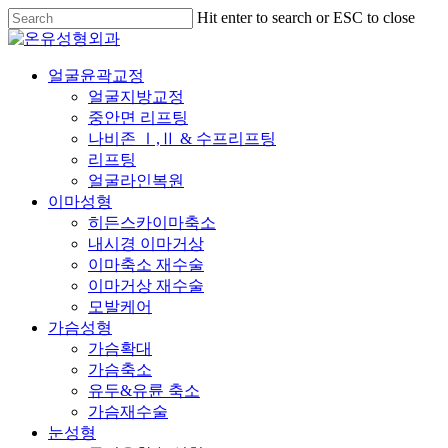
Skip
Hit enter to search or ESC to close
to
Close
main
Search
content
Menu
얼굴윤곽교정
얼굴지방교정
중안면 리프팅
나비존 Ⅰ,Ⅱ & 수프리프팅
리프팅
얼굴라인복원
이마성형
히든스카이마축소
내시경 이마거상
이마축소 재수술
이마거상 재수술
모발케어
가슴성형
가슴확대
가슴축소
유두&유륜 축소
가슴재수술
눈성형