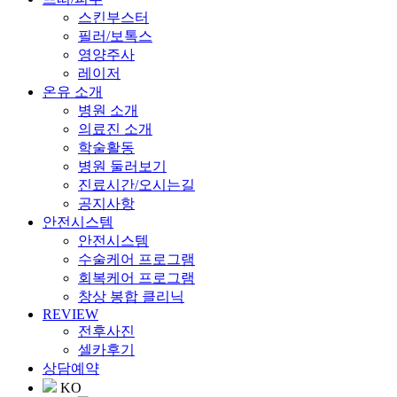
스킨부스터
필러/보톡스
영양주사
레이저
온유 소개
병원 소개
의료진 소개
학술활동
병원 둘러보기
진료시간/오시는길
공지사항
안전시스템
안전시스템
수술케어 프로그램
회복케어 프로그램
창상 봉합 클리닉
REVIEW
전후사진
셀카후기
상담예약
KO