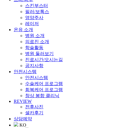
스킨부스터
필러/보톡스
영양주사
레이저
온유 소개
병원 소개
의료진 소개
학술활동
병원 둘러보기
진료시간/오시는길
공지사항
안전시스템
안전시스템
수술케어 프로그램
회복케어 프로그램
창상 봉합 클리닉
REVIEW
전후사진
셀카후기
상담예약
KO