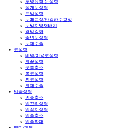
투명유착 눈성형
절개눈성형
트임성형
눈매교정/안검하수교정
눈밑지방재배치
격막강화
중년눈성형
눈재수술
코성형
비염/미용코성형
코끝성형
콧볼축소
복코성형
휜코성형
코재수술
입술성형
인중축소
입꼬리성형
입꼭지성형
입술축소
입술확대
쁘띠/피부