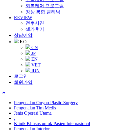
회복케어 프로그램
창상 봉합 클리닉
REVIEW
전후사진
셀카후기
상담예약
KO
CN
JP
EN
VET
IDN
로그인
회원가입
Pengenalan Onyoo Plastic Surgery
Pengenalan Tim Medis
Jenis Operasi Utama
.
Klinik Khusus untuk Pasien Internasional
Pengenalan Interior