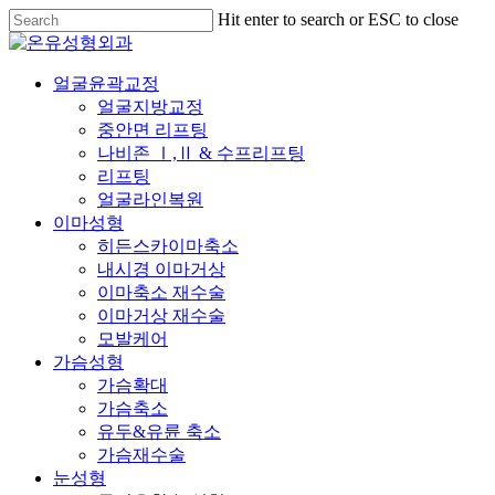
Skip
Hit enter to search or ESC to close
to
Close
main
Search
content
Menu
얼굴윤곽교정
얼굴지방교정
중안면 리프팅
나비존 Ⅰ,Ⅱ & 수프리프팅
리프팅
얼굴라인복원
이마성형
히든스카이마축소
내시경 이마거상
이마축소 재수술
이마거상 재수술
모발케어
가슴성형
가슴확대
가슴축소
유두&유륜 축소
가슴재수술
눈성형