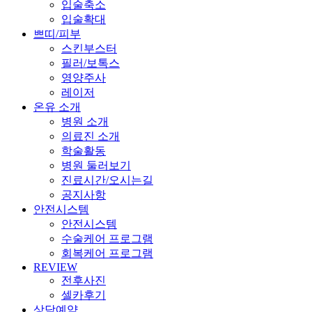
입술축소
입술확대
쁘띠/피부
스킨부스터
필러/보톡스
영양주사
레이저
온유 소개
병원 소개
의료진 소개
학술활동
병원 둘러보기
진료시간/오시는길
공지사항
안전시스템
안전시스템
수술케어 프로그램
회복케어 프로그램
REVIEW
전후사진
셀카후기
상담예약