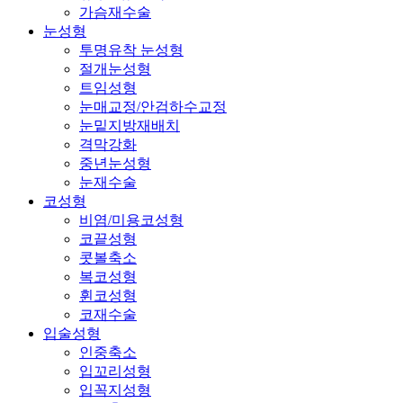
가슴재수술
눈성형
투명유착 눈성형
절개눈성형
트임성형
눈매교정/안검하수교정
눈밑지방재배치
격막강화
중년눈성형
눈재수술
코성형
비염/미용코성형
코끝성형
콧볼축소
복코성형
휜코성형
코재수술
입술성형
인중축소
입꼬리성형
입꼭지성형