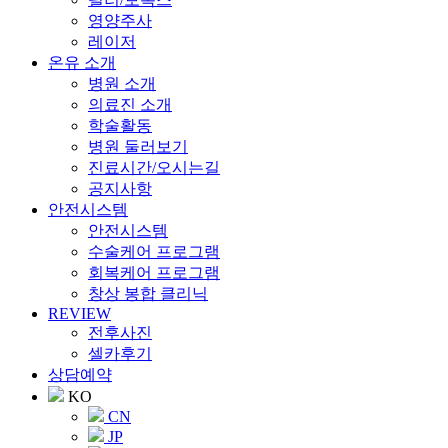
영양주사
레이저
온유 소개
병원 소개
의료진 소개
학술활동
병원 둘러보기
진료시간/오시는길
공지사항
안전시스템
안전시스템
수술케어 프로그램
회복케어 프로그램
창상 봉합 클리닉
REVIEW
전후사진
셀카후기
상담예약
KO
CN
JP