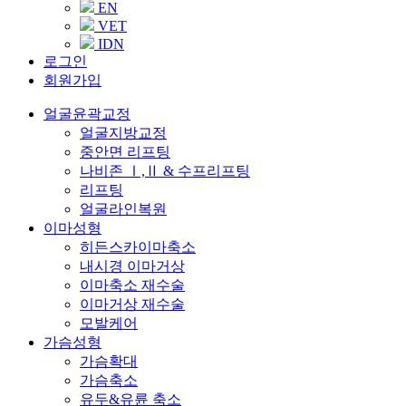
EN
VET
IDN
로그인
회원가입
얼굴윤곽교정
얼굴지방교정
중안면 리프팅
나비존 Ⅰ,Ⅱ & 수프리프팅
리프팅
얼굴라인복원
이마성형
히든스카이마축소
내시경 이마거상
이마축소 재수술
이마거상 재수술
모발케어
가슴성형
가슴확대
가슴축소
유두&유륜 축소