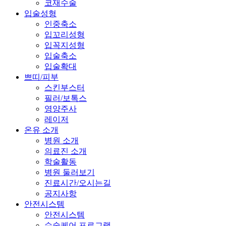
코재수술
입술성형
인중축소
입꼬리성형
입꼭지성형
입술축소
입술확대
쁘띠/피부
스킨부스터
필러/보톡스
영양주사
레이저
온유 소개
병원 소개
의료진 소개
학술활동
병원 둘러보기
진료시간/오시는길
공지사항
안전시스템
안전시스템
수술케어 프로그램