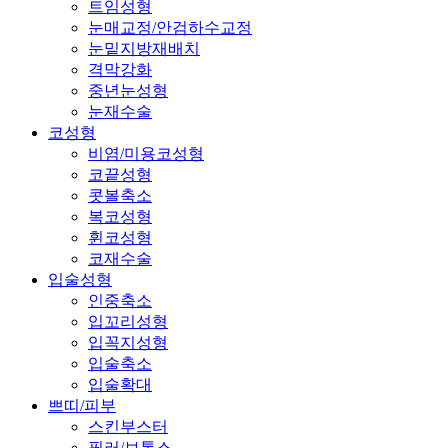
트임성형
눈매교정/안검하수교정
눈밑지방재배치
격막강화
중년눈성형
눈재수술
코성형
비염/미용코성형
코끝성형
콧볼축소
복코성형
휜코성형
코재수술
입술성형
인중축소
입꼬리성형
입꼭지성형
입술축소
입술확대
쁘띠/피부
스킨부스터
필러/보톡스