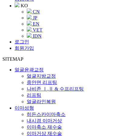
KO
CN
JP
EN
VET
IDN
로그인
회원가입
SITEMAP
얼굴윤곽교정
얼굴지방교정
중안면 리프팅
나비존 Ⅰ,Ⅱ & 수프리프팅
리프팅
얼굴라인복원
이마성형
히든스카이마축소
내시경 이마거상
이마축소 재수술
이마거상 재수술