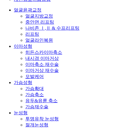
Close
얼굴윤곽교정
Menu
얼굴지방교정
중안면 리프팅
나비존 Ⅰ,Ⅱ & 수프리프팅
리프팅
얼굴라인복원
이마성형
히든스카이마축소
내시경 이마거상
이마축소 재수술
이마거상 재수술
모발케어
가슴성형
가슴확대
가슴축소
유두&유륜 축소
가슴재수술
눈성형
투명유착 눈성형
절개눈성형