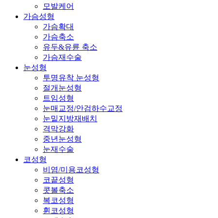
모발케어
가슴성형
가슴확대
가슴축소
유두&유륜 축소
가슴재수술
눈성형
투명유착 눈성형
절개눈성형
트임성형
눈매교정/안검하수교정
눈밑지방재배치
격막강화
중년눈성형
눈재수술
코성형
비염/미용코성형
코끝성형
콧볼축소
복코성형
휜코성형